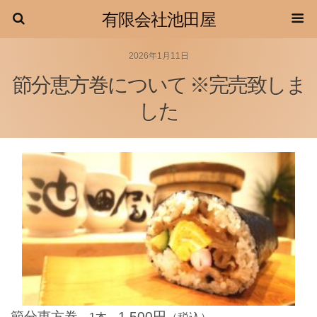
有限会社池田屋
2026年1月11日
節分恵方巻について ※完売致しま
した
節分恵方巻
1,500円