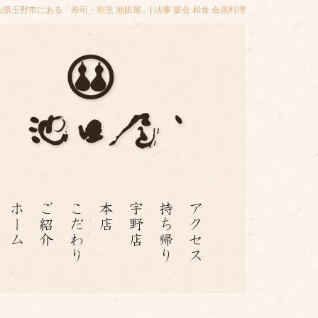
山県玉野市にある「寿司・割烹 池田屋」| 法事 宴会 和食 会席料理