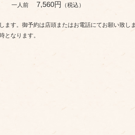
び』
7,560円
一人前
（税込
）
致します。御予約は店頭またはお電話にてお願い致し
7時となります。