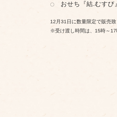
おせち『結₋むす
〇
12月31日に数量限定で販売
※受け渡し時間は、15時～1